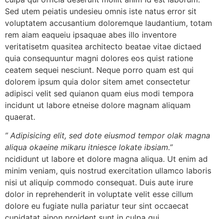
Sed utem peiatis undesieu omnis iste natus error sit
voluptatem accusantium doloremque laudantium, totam
rem aiam eaqueiu ipsaquae abes illo inventore
veritatisetm quasitea architecto beatae vitae dictaed
quia consequuntur magni dolores eos quist ratione
ceatem sequei nesciunt. Neque porro quam est qui
dolorem ipsum quia dolor sitem amet consectetur
adipisci velit sed quianon quam eius modi tempora
incidunt ut labore etneise dolore magnam aliquam
quaerat.
” Adipisicing elit, sed dote eiusmod tempor olak magna
aliqua okaeine mikaru itniesce lokate ibsiam.”
ncididunt ut labore et dolore magna aliqua. Ut enim ad
minim veniam, quis nostrud exercitation ullamco laboris
nisi ut aliquip commodo consequat. Duis aute irure
dolor in reprehenderit in voluptate velit esse cillum
dolore eu fugiate nulla pariatur teur sint occaecat
cupidatat ainon proident sunt in culpa qui.