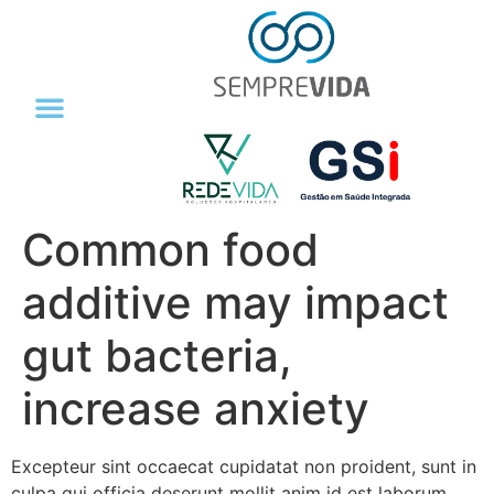
Médico Responsável
Trabalhe Conosco
Common food
additive may impact
gut bacteria,
increase anxiety
Excepteur sint occaecat cupidatat non proident, sunt in
culpa qui officia deserunt mollit anim id est laborum.