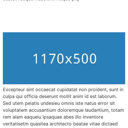
Experimental drug may
prevent Alzheimer’s disease
Excepteur sint occaecat cupidatat non proident, sunt in
culpa qui officia deserunt mollit anim id est laborum.
Sed utem peiatis undesieu omnis iste natus error sit
voluptatem accusantium doloremque laudantium, totam
rem aiam eaqueiu ipsaquae abes illo inventore
veritatisetm quasitea architecto beatae vitae dictaed