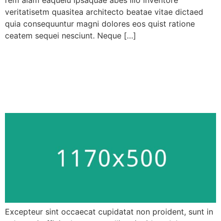
rem aiam eaqueiu ipsaquae abes illo inventore
veritatisetm quasitea architecto beatae vitae dictaed
quia consequuntur magni dolores eos quist ratione
ceatem sequei nesciunt. Neque […]
This common food additive
may fuel weight gain,
diabetes
Excepteur sint occaecat cupidatat non proident, sunt in