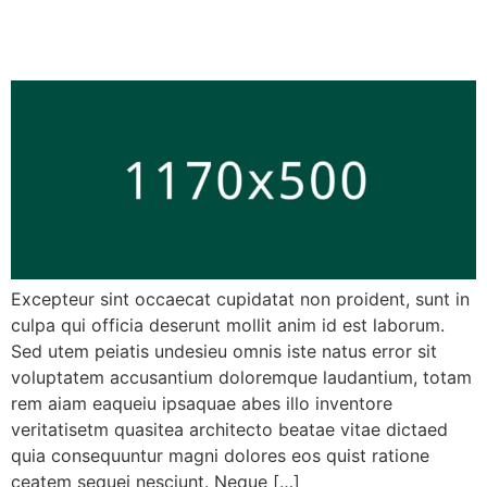
may slow down Alzheimer’s
progression
Excepteur sint occaecat cupidatat non proident, sunt in
culpa qui officia deserunt mollit anim id est laborum.
Sed utem peiatis undesieu omnis iste natus error sit
voluptatem accusantium doloremque laudantium, totam
rem aiam eaqueiu ipsaquae abes illo inventore
veritatisetm quasitea architecto beatae vitae dictaed
quia consequuntur magni dolores eos quist ratione
ceatem sequei nesciunt. Neque […]